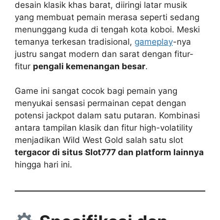
desain klasik khas barat, diiringi latar musik
yang membuat pemain merasa seperti sedang
menunggang kuda di tengah kota koboi. Meski
temanya terkesan tradisional,
gameplay
-nya
justru sangat modern dan sarat dengan fitur-
fitur
pengali kemenangan besar
.
Game ini sangat cocok bagi pemain yang
menyukai sensasi permainan cepat dengan
potensi jackpot dalam satu putaran. Kombinasi
antara tampilan klasik dan fitur high-volatility
menjadikan Wild West Gold salah satu slot
tergacor di situs Slot777 dan platform lainnya
hingga hari ini.