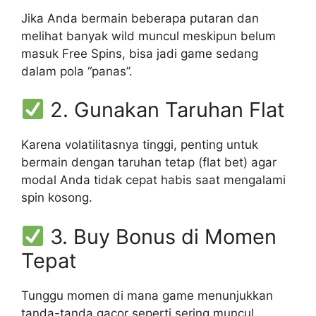
Jika Anda bermain beberapa putaran dan
melihat banyak wild muncul meskipun belum
masuk Free Spins, bisa jadi game sedang
dalam pola “panas”.
2. Gunakan Taruhan Flat
Karena volatilitasnya tinggi, penting untuk
bermain dengan taruhan tetap (flat bet) agar
modal Anda tidak cepat habis saat mengalami
spin kosong.
3. Buy Bonus di Momen
Tepat
Tunggu momen di mana game menunjukkan
tanda-tanda gacor seperti sering muncul