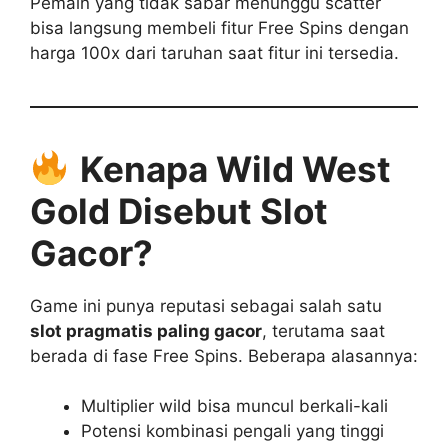
Pemain yang tidak sabar menunggu scatter
bisa langsung membeli fitur Free Spins dengan
harga 100x dari taruhan saat fitur ini tersedia.
Kenapa Wild West
Gold Disebut Slot
Gacor?
Game ini punya reputasi sebagai salah satu
slot pragmatis paling gacor
, terutama saat
berada di fase Free Spins. Beberapa alasannya:
Multiplier wild bisa muncul berkali-kali
Potensi kombinasi pengali yang tinggi