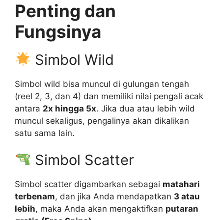
Penting dan
Fungsinya
Simbol Wild
Simbol wild bisa muncul di gulungan tengah
(reel 2, 3, dan 4) dan memiliki nilai pengali acak
antara
2x hingga 5x
. Jika dua atau lebih wild
muncul sekaligus, pengalinya akan dikalikan
satu sama lain.
Simbol Scatter
Simbol scatter digambarkan sebagai
matahari
terbenam
, dan jika Anda mendapatkan
3 atau
lebih
, maka Anda akan mengaktifkan
putaran