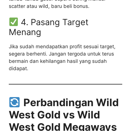
scatter atau wild, baru beli bonus.
4. Pasang Target
Menang
Jika sudah mendapatkan profit sesuai target,
segera berhenti. Jangan tergoda untuk terus
bermain dan kehilangan hasil yang sudah
didapat.
Perbandingan Wild
West Gold vs Wild
West Gold Megaways