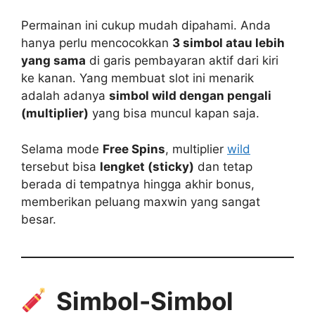
Permainan ini cukup mudah dipahami. Anda
hanya perlu mencocokkan
3 simbol atau lebih
yang sama
di garis pembayaran aktif dari kiri
ke kanan. Yang membuat slot ini menarik
adalah adanya
simbol wild dengan pengali
(multiplier)
yang bisa muncul kapan saja.
Selama mode
Free Spins
, multiplier
wild
tersebut bisa
lengket (sticky)
dan tetap
berada di tempatnya hingga akhir bonus,
memberikan peluang maxwin yang sangat
besar.
Simbol-Simbol